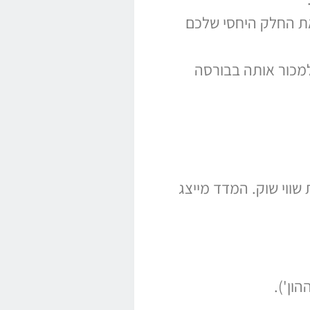
את החלק היחסי שלכם
תם את המניה ב-100$ ומחיר המניה עכשיו בשוק הוא 200$ תוכלו למכור אותה בבורסה
חינת שווי שוק. המדד מייצג
ון').