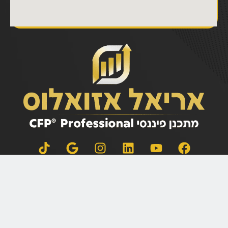
אין לראות בדף זה ובמידע ו/או הניתוח הכלולים בו הצעה או ייעוץ/שיווק לרכישה ו/או מכירה
ו/או החזקה של ניירות ערך ו/או נכסים פיננסים ו/או השקעת כספים בפיקדונות כלשהם או
המלצה להשקעה באפיקים ספציפיים כלשהם. האמור לעיל אינו מתיימר להכיל את כל המידע
הדרוש למשקיע זה או אחר. לפיכך, האמור לעיל אינו מהווה בשום צורה שהיא תחליף
לייעוץ/שיווק השקעות המתחשב בנתונים ובצרכים המיוחדים של כל אדם.