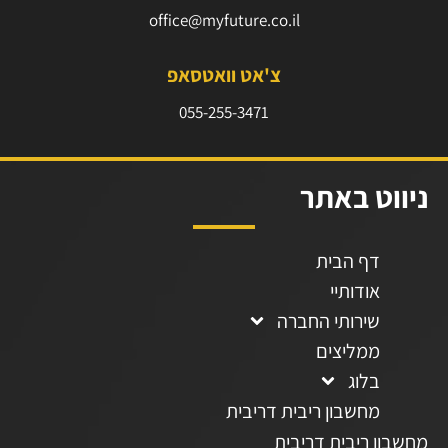
office@myfuture.co.il
צ'אט וואטסאפ
055-255-3471
ניווט באתר
דף הבית
אודותיי
שירותי החברה
ממליצים
בלוג
מחשבון ריבית דריבית
מחשבון ריבית דריבית