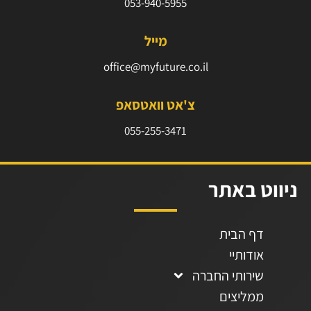
053-940-5955⁩
מייל
office@myfuture.co.il
צ'אט וואטסאפ
055-255-3471
ניווט באתר
דף הבית
אודותיי
שירותי החברה
ממליצים