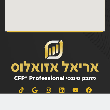
אין לראות בדף זה ובמידע ו/או הניתוח הכלולים בו הצעה או ייעוץ/שיווק לרכישה ו/או מכירה